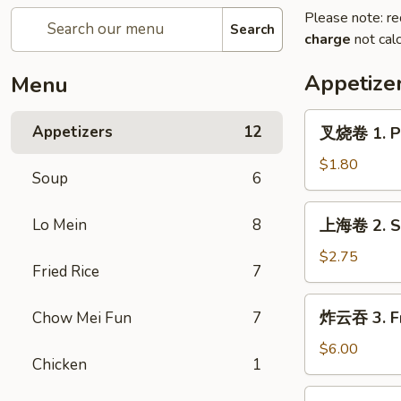
Please note: re
Search
charge
not calc
Appetize
Menu
叉
Appetizers
12
叉烧卷 1. Po
烧
卷
$1.80
Soup
6
1.
Pork
上
Lo Mein
8
上海卷 2. Sp
Egg
海
Roll
卷
$2.75
(each)
Fried Rice
7
2.
Spring
炸
炸云吞 3. Fr
Chow Mei Fun
7
Roll
云
(2)
吞
$6.00
Chicken
1
3.
Fried
4.