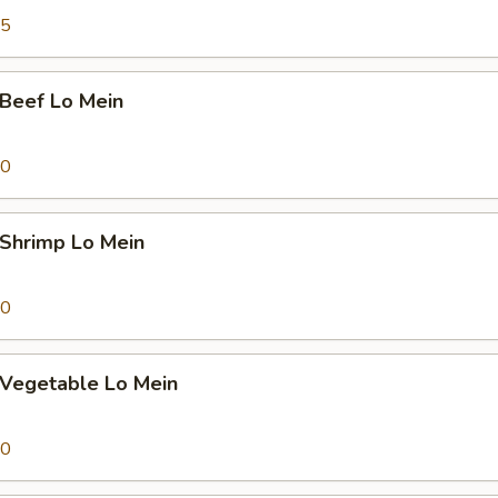
45
eef Lo Mein
70
hrimp Lo Mein
70
egetable Lo Mein
70