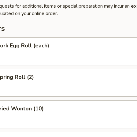
quests for additional items or special preparation may incur an
ex
ulated on your online order.
rs
rk Egg Roll (each)
ring Roll (2)
ied Wonton (10)