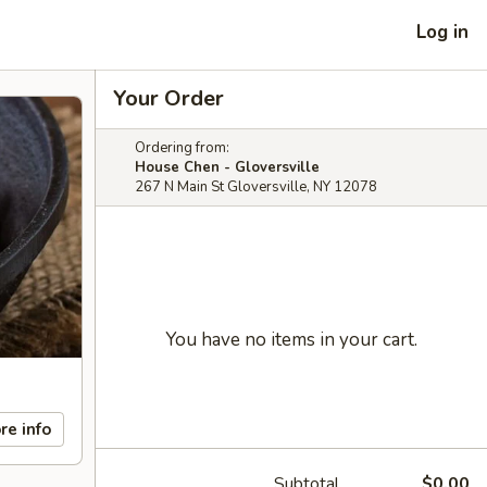
Log in
Your Order
Ordering from:
House Chen - Gloversville
267 N Main St Gloversville, NY 12078
You have no items in your cart.
re info
Subtotal
$0.00