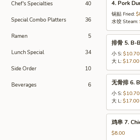
4. Pork Du
Chef's Specialties
40
Wonton
Pork
(10)
Dumplings
锅贴 Fried:
$
Special Combo Platters
36
(8)
水饺 Steam:
Ramen
5
排
排骨 5. B-B
骨
Lunch Special
34
5.
小 S:
$10.70
B-
大 L:
$17.00
B-
Side Order
10
Q
无
无骨排 6. Bo
Spare
Beverages
6
骨
Ribs
排
小 S:
$10.70
6.
大 L:
$17.00
Boneless
Spare
鸡
鸡串 7. Chic
Ribs
串
7.
$8.00