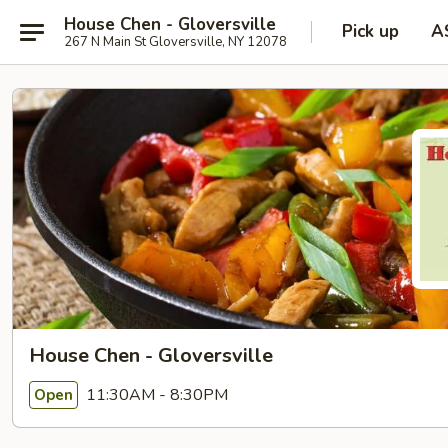
House Chen - Gloversville
Pick up
A
267 N Main St Gloversville, NY 12078
House Chen - Gloversville
11:30AM - 8:30PM
Open