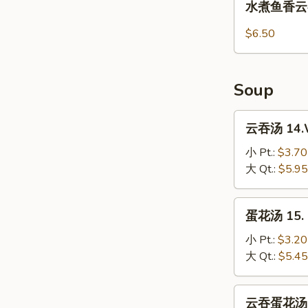
水煮鱼香云吞 1
(8)
煮
鱼
$6.50
香
云
吞
Soup
13.
Steamed
云
云吞汤 14.W
Wonton
吞
with
汤
小 Pt.:
$3.70
Garlic
14.Wonton
大 Qt.:
$5.95
Sauce
Soup
蛋
蛋花汤 15. 
花
汤
小 Pt.:
$3.20
15.
大 Qt.:
$5.45
Egg
Drop
云
云吞蛋花汤 16
Soup