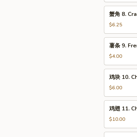
Chicken
Teriyaki
蟹
蟹角 8. Cra
(4)
角
8.
$6.25
Crab
Rangoon
薯
薯条 9. Fre
(8)
条
9.
$4.00
French
Fries
鸡
鸡块 10. Ch
块
10.
$6.00
Chicken
Nuggets
鸡
鸡翅 11. Ch
(10)
翅
11.
$10.00
Chicken
Wings
水