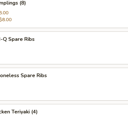
mplings (8)
8.00
$8.00
-Q Spare Ribs
neless Spare Ribs
ken Teriyaki (4)