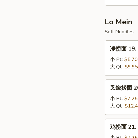
Hot
&
Sour
Lo Mein
Soup
Soft Noodles
净
净捞面 19. P
捞
面
小 Pt.:
$5.70
19.
大 Qt.:
$9.95
Plain
Lo
叉
叉烧捞面 20. 
Mein
烧
捞
小 Pt.:
$7.25
面
大 Qt.:
$12.
20.
Roast
鸡
鸡捞面 21. C
Pork
捞
Lo
面
小 Pt.:
$7.25